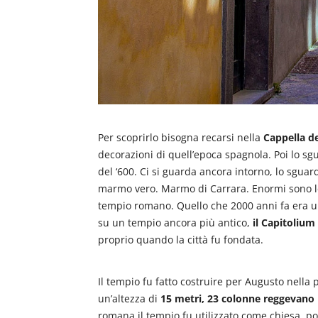
Per scoprirlo bisogna recarsi nella
Cappella d
decorazioni di quell’epoca spagnola. Poi lo sg
del ‘600. Ci si guarda ancora intorno, lo sguar
marmo vero. Marmo di Carrara. Enormi sono le c
tempio romano. Quello che 2000 anni fa era uno
su un tempio ancora più antico,
il Capitolium
proprio quando la città fu fondata.
Il tempio fu fatto costruire per Augusto nella
un’altezza di
15 metri, 23 colonne reggevano la
romana il tempio fu utilizzato come chiesa, po